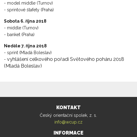
- model middle (Turnov)
- sprintové štafety (Praha)
Sobota 6. října 2018
- middle (Turnov)
- banket (Praha)
Neděle 7. října 2018
- sprint (Mladá Boleslav)
vyhlášení celkového pořadí Světového poháru 2018
-
(Mladá Boleslav)
KONTAKT
Český orientační spolek, z. s.
info@wcup.cz
INFORMACE